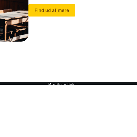
Find ud af mere
Brugbare links
 med egen
Indskrivning
 hånd. Vi tror på
Rundvisning
glighed og
Aktuelt
ste del af
Nyttige links
Privatlivspolitik