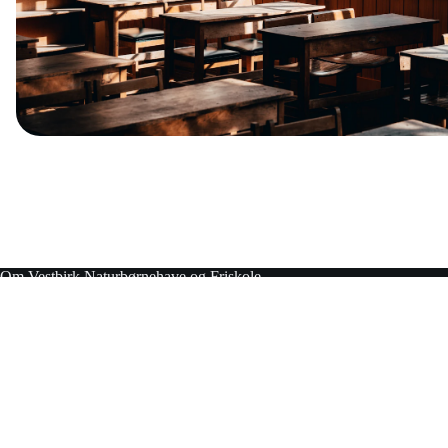
Om Vestbirk Naturbørnehave og Friskole
Vestbirk Friskole er en lille, tryg Grundtvig-Koldsk inspireret friskole
naturbørnehave. Her går fællesskab, kreativitet og livsoplysning hånd i
læring med mening, relationer i øjenhøjde og en hverdag, hvor både fa
fantasi får plads. Her kender vi hinanden – og her er børnene den vigtig
fællesskabet.
Søvejen 4. 8752 Østbirk