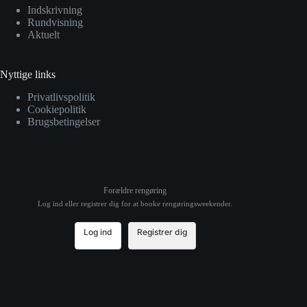
Indskrivning
Rundvisning
Aktuelt
Nyttige links
Privatlivspolitik
Cookiepolitik
Brugsbetingelser
Forældre rengøring
Log ind eller registrer dig for at booke rengøringsweekender.
Log ind
Registrer dig