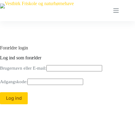
Fortsæt
til
indhold
Forældre login
Log ind som forælder
Brugernavn eller E-mail:
Adgangskode: