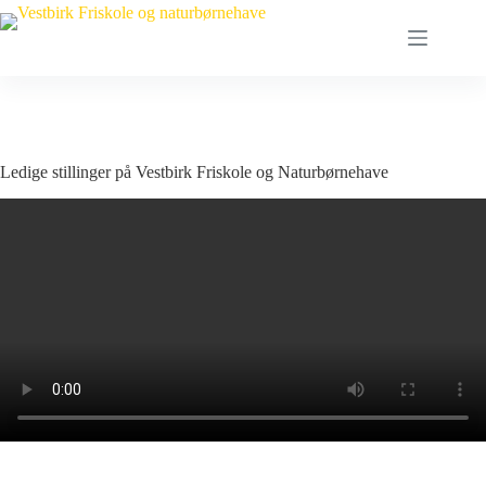
Fortsæt
til
indhold
Ledige stillinger på Vestbirk Friskole og Naturbørnehave