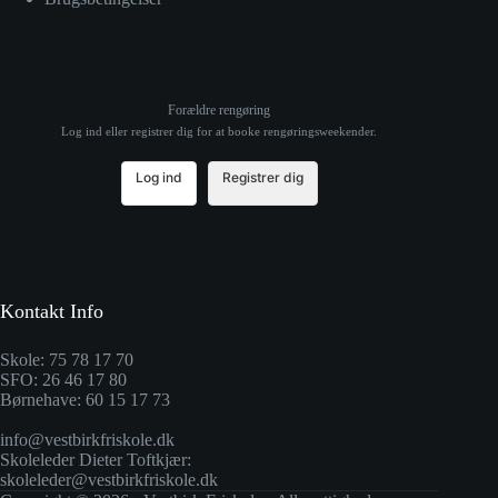
Forældre rengøring
Log ind eller registrer dig for at booke rengøringsweekender.
Log ind
Registrer dig
Kontakt Info
Skole: 75 78 17 70
SFO: 26 46 17 80
Børnehave: 60 15 17 73
info@vestbirkfriskole.dk
Skoleleder Dieter Toftkjær:
skoleleder@vestbirkfriskole.dk