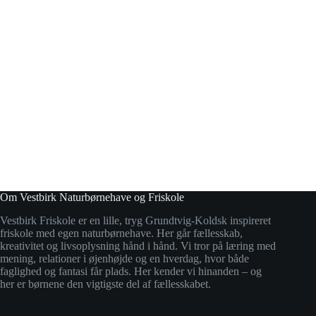
Om Vestbirk Naturbørnehave og Friskole
Vestbirk Friskole er en lille, tryg Grundtvig-Koldsk inspireret
friskole med egen naturbørnehave. Her går fællesskab,
kreativitet og livsoplysning hånd i hånd. Vi tror på læring med
mening, relationer i øjenhøjde og en hverdag, hvor både
faglighed og fantasi får plads. Her kender vi hinanden – og
her er børnene den vigtigste del af fællesskabet.