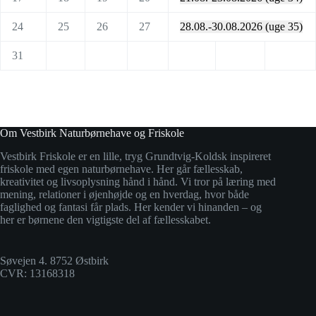
24
25
26
27
28.08.-30.08.2026 (uge 35)
31
Om Vestbirk Naturbørnehave og Friskole
Vestbirk Friskole er en lille, tryg Grundtvig-Koldsk inspireret
friskole med egen naturbørnehave. Her går fællesskab,
kreativitet og livsoplysning hånd i hånd. Vi tror på læring med
mening, relationer i øjenhøjde og en hverdag, hvor både
faglighed og fantasi får plads. Her kender vi hinanden – og
her er børnene den vigtigste del af fællesskabet.
Søvejen 4. 8752 Østbirk
CVR: 13168318