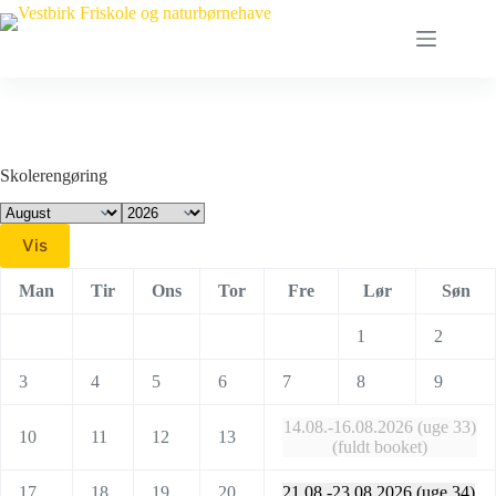
Fortsæt
til
indhold
Skolerengøring
Vis
Man
Tir
Ons
Tor
Fre
Lør
Søn
1
2
3
4
5
6
7
8
9
14.08.-16.08.2026 (uge 33)
10
11
12
13
(fuldt booket)
17
18
19
20
21.08.-23.08.2026 (uge 34)